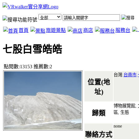
首頁
旅遊景點
商店
服務台
七股白雪皓皓
點閱數:13153 推薦數:2
台灣.
台南市
.
位置(地
址)
博物展覽館, 
歸類
區, 生態
none
聯絡方式