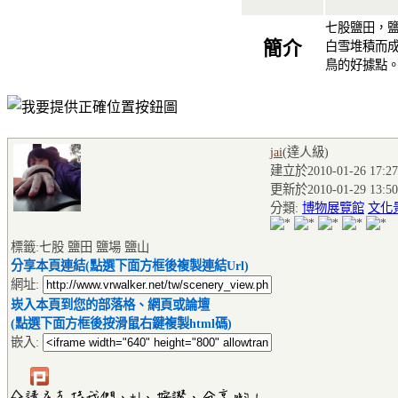
七股鹽田，
簡介
白雪堆積而
鳥的好據點
jai
(達人級
)
建立於2010-01-26 17:27
更新於2010-01-29 13:50
分類:
博物展覽館
文化
標籤:七股 鹽田 鹽場 鹽山
分享本頁連結(點選下面方框後複製連結Url)
網址:
崁入本頁到您的部落格、網頁或論壇
(點選下面方框後按滑鼠右鍵複製html碼)
嵌入: