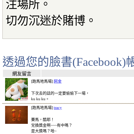
注場所。
切勿沉迷於賭博。
透過您的臉書(Faceboo
網友留言
[跑馬地馬場]
阿金
下次去的話的一定要偷偷下一場，
ku ku ku。
[跑馬地馬場]
tracy
賽馬，酷耶！
兌換獎金啊~~~有中嗎？
是大獎嗎？哈~