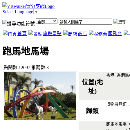
Select Language
▼
首頁
旅遊景點
商店
服務台
跑馬地馬場
點閱數:12097 推薦數:3
香港.
.
香港島
位置(地
址)
博物展覽館, 
歸類
跑馬地馬場（英語