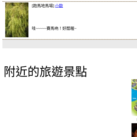
[跑馬地馬場]
小歐
哇~~~~~賽馬吶！好酷喔~
附近的旅遊景點