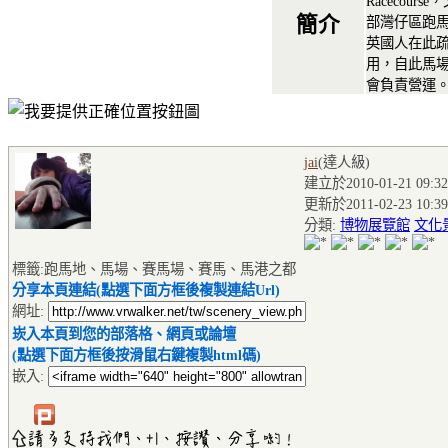
Racecou
簡介
部灣仔區跑馬
英國人在此
用，自此馬
會負責營運
jai
(達人級
)
建立於2010-01-21 09:32
更新於2011-02-23 10:39
分類:
博物展覽館
文化
標籤:跑馬地、馬場、賽馬場、賽馬、馬港之都
分享本頁連結(點選下面方框後複製連結Url)
網址:
崁入本頁到您的部落格、網頁或論壇
(點選下面方框後按滑鼠右鍵複製html碼)
嵌入: