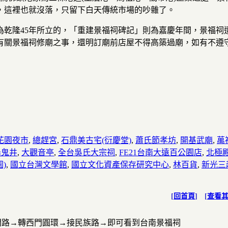
，這裡也就沒落，只留下白天傳統市場的吵雜了。
為乾隆45年所立的，「重建景福祠碑記」則為嘉慶年間，景福祠
有關景福祠修廟之事，還明訂廟前店屋不得高築過廟，如有不遵
花園夜市
,
總趕宮
,
石鼎美古宅(衍慶堂)
,
蕭氏節孝坊
,
開基武廟
,
萬
烏鬼井
,
大觀音亭
,
全台吳氏大宗祠
,
FE21台南大遠百公園店
,
北極
)
,
國立台灣文學館
,
國立文化資產保存研究中心
,
林百貨
,
新光三
[
回首頁
] [
查看
門路→轉西門圓環→接民族路→即可看到台南景福祠