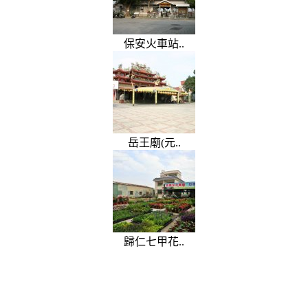
保安火車站..
岳王廟(元..
歸仁七甲花..