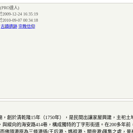
(PRO達人
)
009-12-24 16:35:19
010-09-07 00:34:18
:
古蹟遺跡
宗教信仰
，創於清乾隆15年（1750年），是民間出讓家屋興建，主祀土
與縱向的海安路414巷，構成獨特的丁字形街道。在200多年
，而佛頭港原為三條港道(王后港、媽祖港、關帝港)匯集之處，