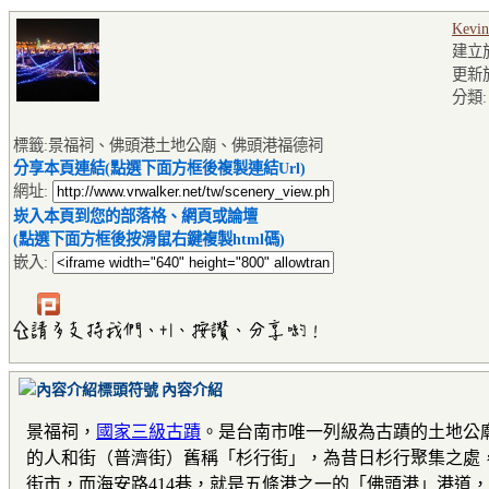
Kevin
建立於2
更新於2
分類
標籤:景福祠、佛頭港土地公廟、佛頭港福德祠
分享本頁連結(點選下面方框後複製連結Url)
網址:
崁入本頁到您的部落格、網頁或論壇
(點選下面方框後按滑鼠右鍵複製html碼)
嵌入:
內容介紹
景福祠，
國家三級古蹟
。是台南市唯一列級為古蹟的土地公廟
的人和街（普濟街）舊稱「杉行街」，為昔日杉行聚集之處，
街市，而海安路414巷，就是五條港之一的「佛頭港」港道