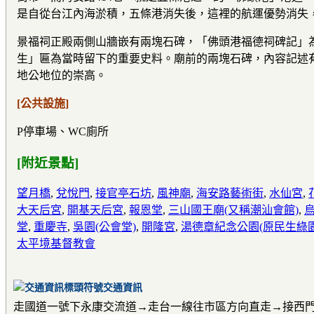
是自從台江內海淤積，五條港消失後，這裡的航運優勢消失
景福祠正殿兩側山牆嵌有兩塊石碑，「佛頭港福德祠碑記」
生」匾為當時留下的重要史料。廟前的兩塊石碑，內容記述
地公地位的崇高。
[公共設施]
P停車場、WC廁所
[附近景點]
望月橋
,
兌悅門
,
接官亭石坊
,
風神廟
,
海安路藝術街
,
水仙宮
,
大天后宮
,
開基天后宮
,
報恩堂
,
三山國王廟(又稱潮汕會館)
,
堂
,
重慶寺
,
吳園(公會堂)
,
開隆宮
,
湯德章紀念公園(原民生綠園
太平境基督教會
交通資訊
走國道一號下永康交流道→走台一線往市區方向直走→接西