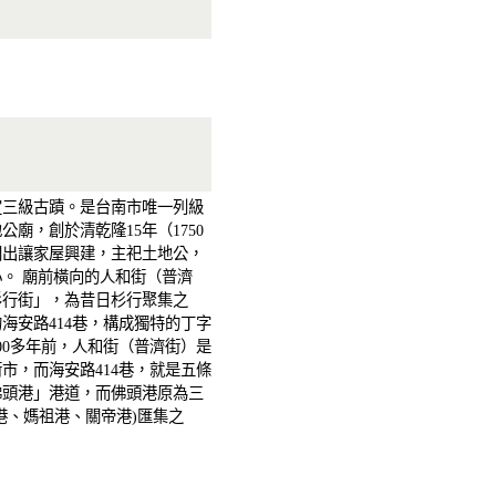
定三級古蹟。是台南市唯一列級
公廟，創於清乾隆15年（1750
間出讓家屋興建，主祀土地公，
。 廟前橫向的人和街（普濟
杉行街」，為昔日杉行聚集之
海安路414巷，構成獨特的丁字
00多年前，人和街（普濟街）是
市，而海安路414巷，就是五條
佛頭港」港道，而佛頭港原為三
港、媽祖港、關帝港)匯集之