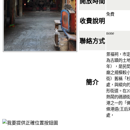
開放時間
免費
收費說明
none
聯絡方式
景福祠，市
為古蹟的土地
年），是民
廟之規模較小
街）舊稱「
簡介
處，與縱向的
形街道。在2
熱鬧的碼頭街
港之一的「
條港道(王后
處，