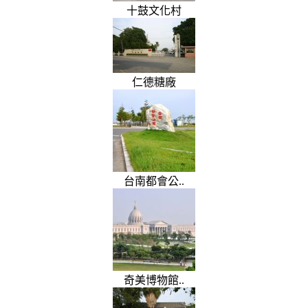
十鼓文化村
仁德糖廠
台南都會公..
奇美博物館..