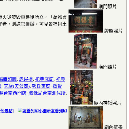
廟門照片
遭火災焚毀重建後所立，「萬物資
守者，則送官嚴辦，可見景福祠土
牌匾照片
廟門照片
福庵照牆
,
赤崁樓
,
祀典武廟
,
祀典
殿
,
天壇(天公廟)
,
鄭氏家廟
,
擇賢
越台南西門店
,
氣像局台南測候所
,
廟內神祇照片
其他景點
]
友善列印
廟內壁畫