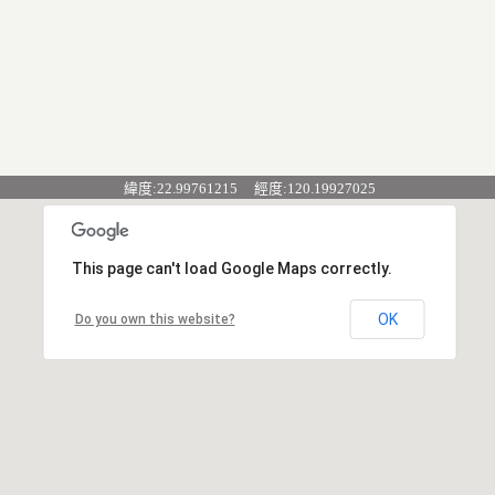
緯度:22.99761215 經度:120.19927025
This page can't load Google Maps correctly.
OK
Do you own this website?