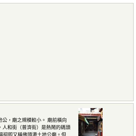
地公，廟之規模較小。 廟前橫向
前，人和街（普濟街）是熱鬧的碼頭
景福祠即又稱佛頭港土地公廟。但