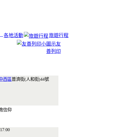
各地活動
旅遊行程
友
善列印
中西區
普濟街(人和街)44號
宗教信仰
17:00