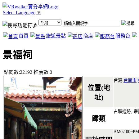
Select Language
▼
首頁
旅遊景點
商店
服務台
景福祠
點閱數:22192 推薦數:0
台灣.
台南市
.
位置(地
址)
古蹟遺跡, 
歸類
AM07:00~PM