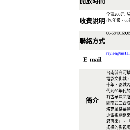
開放時間
全票200元,
收費說明
小6年級、6
06-6840169,0
聯絡方式
reylee@ms11.h
E-mail
台南縣白河
電影文化城
十年，影城內
代到60年代
有古早味商
簡介
閩南式三合
洛克風格華
少電視劇組來
君再來」、
規模的影視場