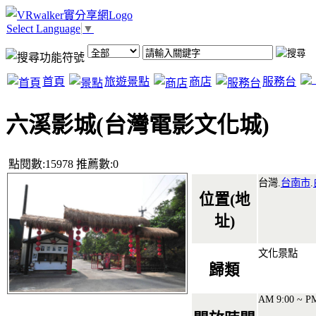
Select Language
▼
首頁
旅遊景點
商店
服務台
六溪影城(台灣電影文化城)
點閱數:15978 推薦數:0
台灣.
台南市
.
位置(地
址)
文化景點
歸類
AM 9:00 ~ PM