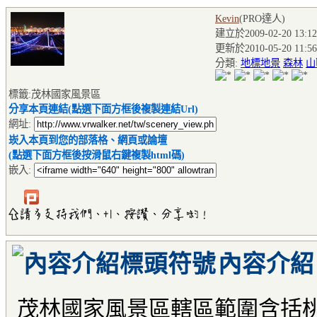
Kevin
(PRO達人
)
建立於2009-02-20 13:12
更新於2010-05-20 11:56
分類:
地標地景
森林
山
標籤:茂林國家風景區
分享本頁連結(點選下面方框後複製連結Url)
網址:
崁入本頁到您的部落格、網頁或論壇
(點選下面方框後按滑鼠右鍵複製html碼)
嵌入:
內容介紹
茂林國家風景區轄區範圍含括