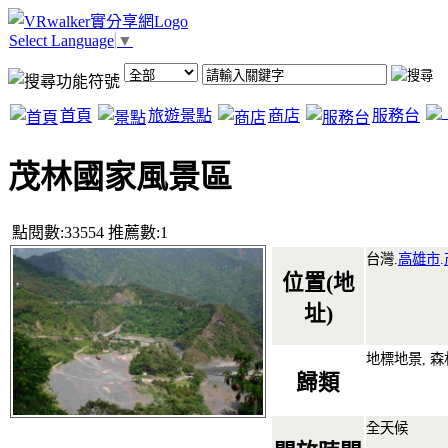
Select Language
▼
首頁
旅遊景點
商店
服務台
茂林國家風景區
點閱數:33554 推薦數:1
台灣.
高雄市
.
位置(地
址)
地標地景, 森
歸類
全天候