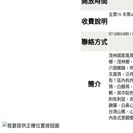
開放時間
全票70 半票4
收費說明
07-6801488 /
聯絡方式
茂林國家風
鄉、茂林鄉
六個鄉鎮，
文風情、泛
有！區內有
簡介
鴒、白鶺鴒
鶇，其中鉛
則有刺鼠、
鼬獾、白鼻
台灣山豬、
內各式景觀