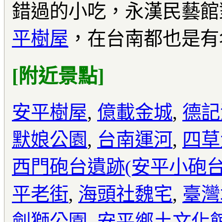
錯過的小吃，永漢民藝館
平樹屋
，在台南都也是有
[附近景點]
安平樹屋
,
億載金城
,
德記
默娘公園
,
台南運河
,
四草
西門砲台遺跡(安平小砲台
平老街
,
海頭社魏宅
,
臺灣
劍獅公園
,
安平鄉土文化