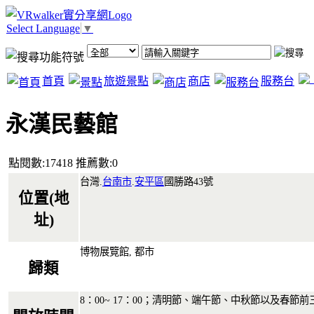
Select Language
▼
首頁
旅遊景點
商店
服務台
永漢民藝館
點閱數:17418 推薦數:0
台灣.
台南市
.
安平區
國勝路43號
位置(地
址)
博物展覽館, 都市
歸類
8：00~ 17：00；清明節、端午節、中秋節以及春節