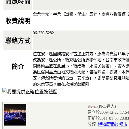
開放時間
全票十元，半票（軍警、學生）五元，團體八折優待;
收費說明
06-220-5282
聯絡方式
位在安平區國勝路安平古堡正前方，原為清光緒13年
改為安平區公所，後來區公所遷移他地，台南市政府
簡介
間藝術品放在此展示，後改為「永漢民藝館」。館內
為民俗用品及山地文物兩大類，包括陶瓷、衣飾、木
安平海濱所發現的古壺「安平壺」，史學家研究堆測
的火藥容器。而在永漢民藝館附
Kevin
(PRO達人
)
建立於2009-12-22 17:54
更新於2011-01-05 20:03
分類:
博物展覽館
都市