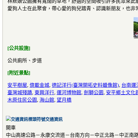
林默娘公園擁有寬闊的草地，舒適的空間吸引許多民眾來此
愛狗人士在此聚會，帶心愛的狗兒踏青、認識新朋友，也非
[公共設施]
公共廁所、步道
[附近景點]
安平樹屋
,
億載金城
,
德記洋行(臺灣開拓史料蠟像館)
,
台南運
臺灣城殘蹟
,
東興洋行
,
運河博物館
,
劍獅公園
,
安平鄉土文化
木原住民公園
,
海山館
,
望月橋
交通資訊
開車
中山高速公路－永康交流道－台南方向－中正北路－中正南