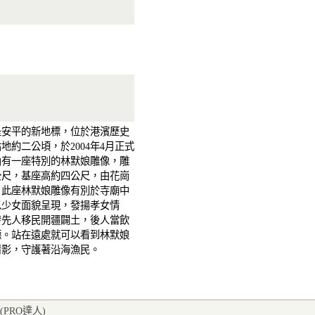
是安平的新地標，位於港濱歷史
地約二公頃，於2004年4月正式
內有一座特別的林默娘雕像，雕
公尺，基座高約四公尺，由花崗
，此座林默娘雕像有別於寺廟中
以少女面貌呈現，發揚孝女情
發先人移民開疆闢土，後人當飲
德。站在遠處就可以看到林默娘
倩影，守護著沿海漁民。
(PRO達人
)