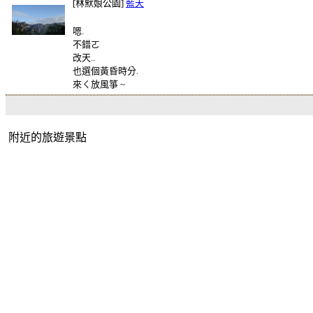
[林默娘公園]
藍天
嗯.
不錯ㄛ
改天..
也選個黃昏時分.
來ㄑ放風箏 ~
附近的旅遊景點