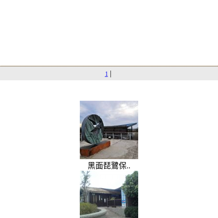
|
1
黑面琵鷺保..