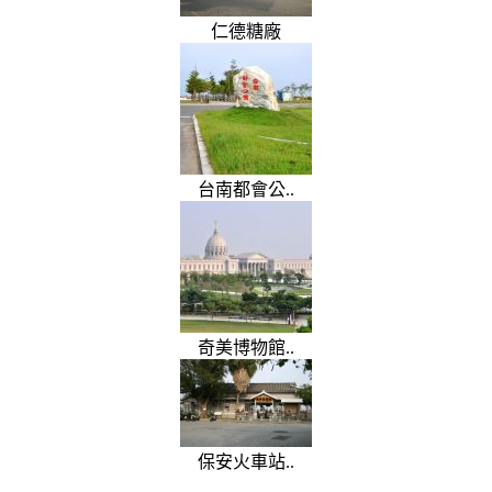
仁德糖廠
台南都會公..
奇美博物館..
保安火車站..