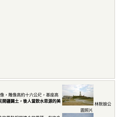
雕像，雕像高約十六公尺，基座高
民開疆闢土，後人當飲水思源的美
林默娘公
園照片