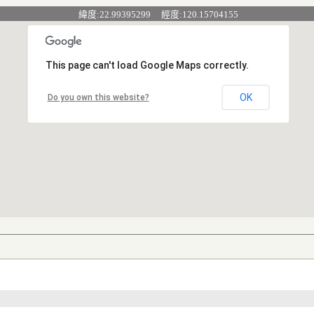
緯度:22.99395299 經度:120.15704155
This page can't load Google Maps correctly.
OK
Do you own this website?