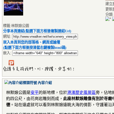
建立於2
更新於2
分類
標籤:林默娘公園
分享本頁連結(點選下面方框後複製連結Url)
網址:
崁入本頁到您的部落格、網頁或論壇
(點選下面方框後按滑鼠右鍵複製html碼)
嵌入:
內容介紹
林默娘公園是
安平
的新地標，位於
港濱歷史風景區
旁，佔地
約四公尺，由花崗岩雕刻而成，
此座林默娘雕像有別於寺廟
德
。站在遠處就可以看到林默娘遠眺大海的倩影，守護著沿