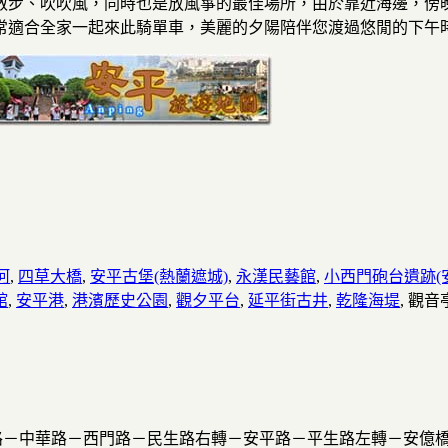
散步、吹吹風，同時也是放風箏的最佳場所，由於靠近海邊，傍
常適合全家一起來此騎單車，美麗的夕陽陪伴您渡過悠閒的下午
河
,
四草大橋
,
安平古堡(熱蘭遮城)
,
永漢民藝館
,
小西門砲台遺跡(
館
,
安平港
,
港濱歷史公園
,
觀夕平台
,
延平街古井
,
乾隆海堤
, 觀音
路－中華路－西門路－民生路右轉－安平路－平生路左轉－安億