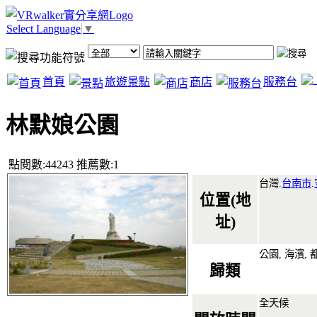
Select Language
▼
首頁
旅遊景點
商店
服務台
林默娘公園
點閱數:44243 推薦數:1
台灣.
台南市
.
位置(地
址)
公園, 海濱, 
歸類
全天候