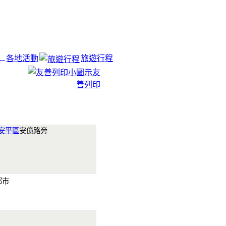
各地活動
旅遊行程
友
善列印
安平區
安億路旁
都市