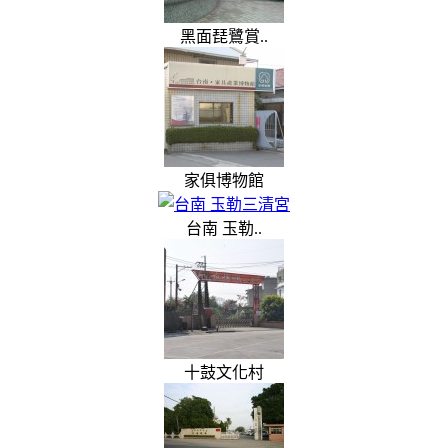
黑面琵鷺賞..
家俱博物館
台南 玉勒..
十鼓文化村