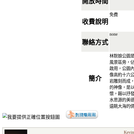
開放時間
免費
收費說明
none
聯絡方式
林默娘公園
風景區旁，佔
啟用，公園
像高約十六
簡介
岩雕刻而成
的神像，是
懷，藉以抒
水思源的美
遠眺大海的
Kevin