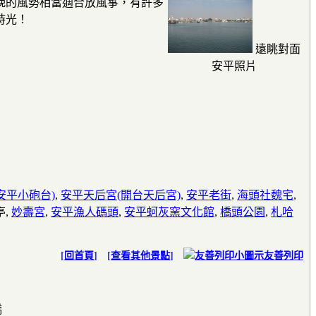
晚的風勢相當適合放風箏，有許多
時光！
遠眺對面
安平照片
安平小砲台)
,
安平天后宮(開台天后宮)
,
安平老街
,
海頭社魏宅
,
亭,
妙壽宮
,
安平漁人碼頭
,
安平蚵灰窯文化館
,
橋頭公園
,
札哈
[
回首頁
] [
查看其他景點
]
友善列印
橋