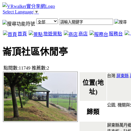
Select Language
▼
首頁
旅遊景點
商店
服務台
崙頂社區休閒亭
點閱數:11749 推薦數:2
台灣.
屏東縣
.
位置(地
址)
公園, 機關
歸類
屏東縣萬丹