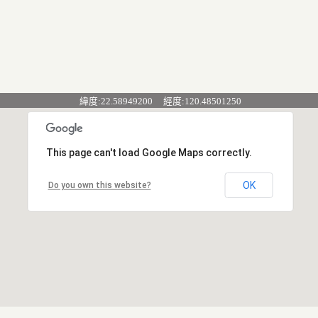
緯度:22.58949200 經度:120.48501250
This page can't load Google Maps correctly.
OK
Do you own this website?