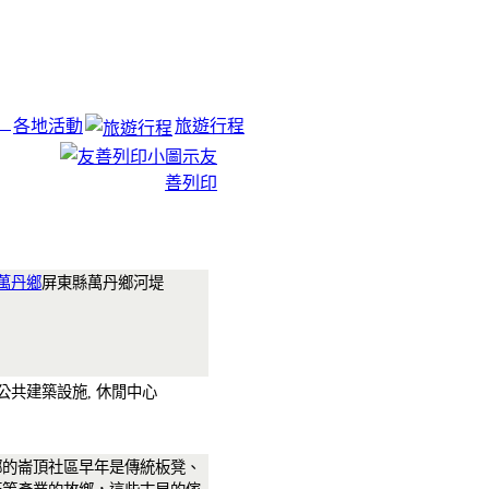
各地活動
旅遊行程
友
善列印
萬丹鄉
屏東縣萬丹鄉河堤
與公共建築設施, 休閒中心
鄉的崙頂社區早年是傳統板凳、