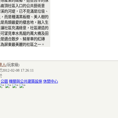
板等產業的故鄉，這些古早的傢
為崙頂社區入口的公共藝術意
屏溪的河堤，已不見滿是垃圾、
象，而是種滿黑板樹、美人樹的
也是鳥類最愛的棲息地，融入生
，讓社區充滿綠意，社區建造的
邊可望見車水馬龍的萬大橋及田
邊是適合散步、騎單車的紅磚
區為屏東最美麗的社區之一。
達人
(玩家級
)
012-02-08 17:26:11
於
:
公園
機關與公共建築設施
休閒中心