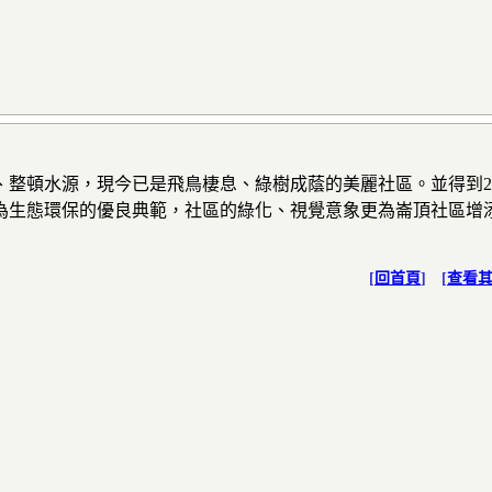
、整頓水源，現今已是飛鳥棲息、綠樹成蔭的美麗社區。並得到
2
為生態環保的優良典範，社區的綠化、視覺意象更為崙頂社區增
[
回首頁
] [
查看