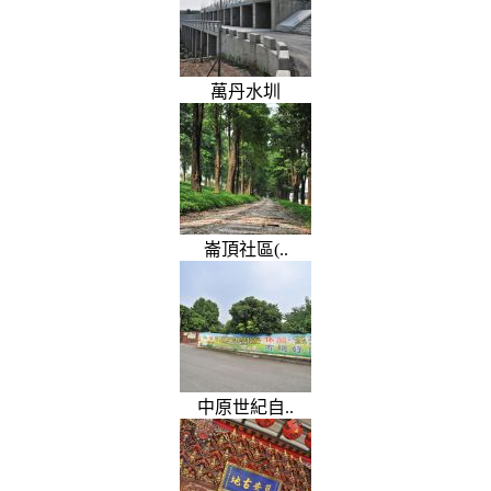
萬丹水圳
崙頂社區(..
中原世紀自..