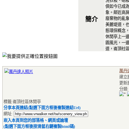
洗衣板、砧
俱如今已成
象。鄰近高
簡介
廢棄物的亂
美麗堤道，
態環保概念
休閒亭上一
園風光，一
道，崙頂社
萬丹
建立於2
更新
分類
標籤:崙頂社區休閒亭
分享本頁連結(點選下面方框後複製連結Url)
網址:
崁入本頁到您的部落格、網頁或論壇
(點選下面方框後按滑鼠右鍵複製html碼)