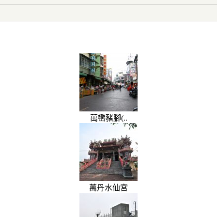
萬巒豬腳(..
萬丹水仙宮