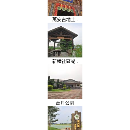
萬安古地土..
新鐘社區蝴..
萬丹公園