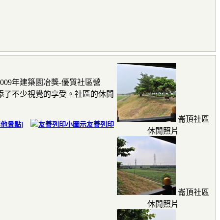
009
年建築園冶獎
-
優質社區營
添了不少視覺的享受。社區的休閒
崙頂社區
其他景點
]
友善列印
休閒照片
崙頂社區
休閒照片