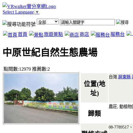
Select Language
▼
首頁
旅遊景點
商店
服務台
中原世紀自然生態農場
點閱數:12979 推薦數:2
台灣.
屏東縣
.
位置(地
址)
農莊, 動植物
歸類
08-7789517、