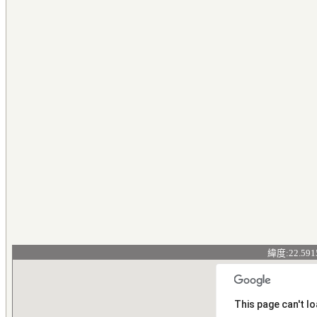
緯度:22.591
This page can't l