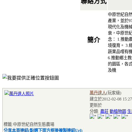
聯絡方式
中原世紀自然
產業，並於9
現代化及機
衰，中原世
簡介
念： 1.推動
境復育。 3.
蔬果品嚐有機
6.推動鄉土
的園區，各
及機
萬丹達人
(玩家級
)
建立於2012-02-08 15:27
更新於
分類:
農莊
動植物園
生
標籤:中原世紀自然生態農場
分享本頁連結(點選下面方框後複製連結Url)