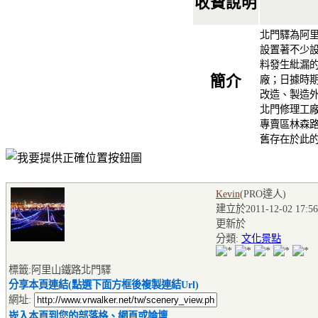
收費說明
北門驛為阿
設置著不少
料發生紕漏
簡介
廠；日據時
改造、製造
北門修理工
專賣區林森
舊存在於此
Kevin
(PRO達人
)
建立於2011-12-02 17:56
更新於
分類:
文化景點
標籤:阿里山鐵路北門驛
分享本頁連結(點選下面方框後複製連結Url)
網址:
崁入本頁到您的部落格、網頁或論壇