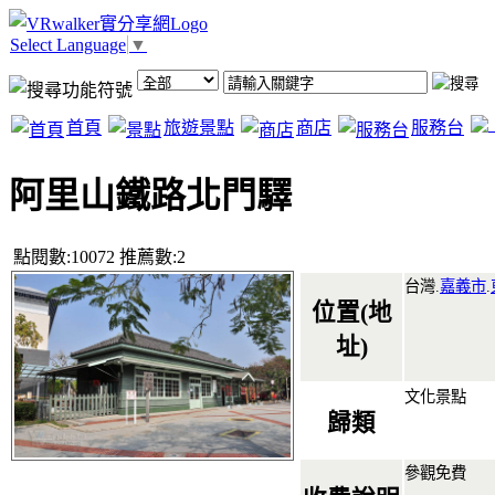
Select Language
▼
首頁
旅遊景點
商店
服務台
阿里山鐵路北門驛
點閱數:10072 推薦數:2
台灣.
嘉義市
.
位置(地
址)
文化景點
歸類
參觀免費