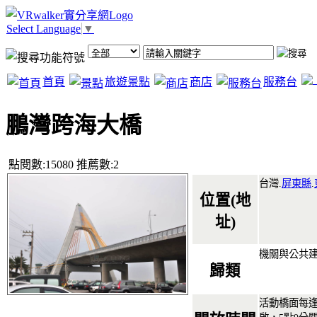
Select Language
▼
首頁
旅遊景點
商店
服務台
鵬灣跨海大橋
點閱數:15080 推薦數:2
台灣.
屏東縣
.
位置(地
址)
機關與公共
歸類
活動橋面每逢