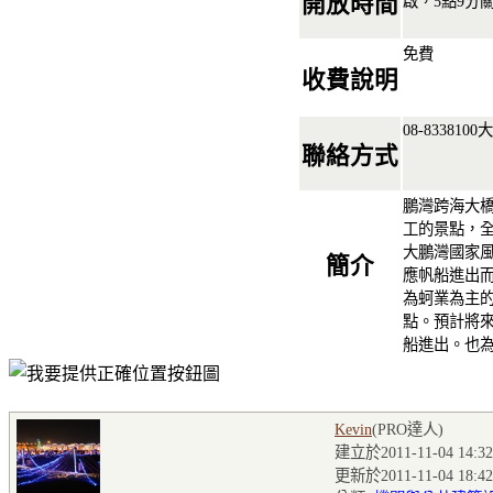
開放時間
啟，5點9分
免費
收費說明
08-8338
聯絡方式
鵬灣跨海大橋
工的景點，全
大鵬灣國家
簡介
應帆船進出
為蚵業為主
點。預計將
船進出。也
Kevin
(PRO達人
)
建立於2011-11-04 14:32
更新於2011-11-04 18:42