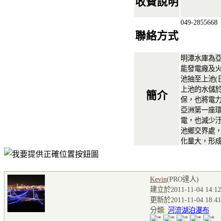
收費說明
049-2855668
聯絡方式
明潭水庫為
能發電廠及
池抽至上池(
上池的水儲
簡介
保，也將電
亞洲第一座
電，也減少
池鄉交界處
化量大，形
Kevin
(PRO達人
)
建立於2011-11-04 14:12
更新於2011-11-04 18:41
分類:
河流湖泊瀑布