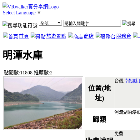
Select Language
▼
首頁
旅遊景點
商店
服務台
明潭水庫
點閱數:11808 推薦數:2
台灣.
南投縣
.
位置(地
址)
河流湖泊瀑
歸類
免費