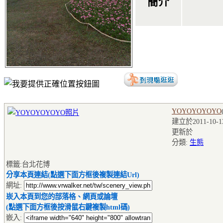
簡介
YOYOYOYOYO
建立於2011-10-13
更新於
分類:
生態
標籤:台北花博
分享本頁連結(點選下面方框後複製連結Url)
網址:
崁入本頁到您的部落格、網頁或論壇
(點選下面方框後按滑鼠右鍵複製html碼)
嵌入: