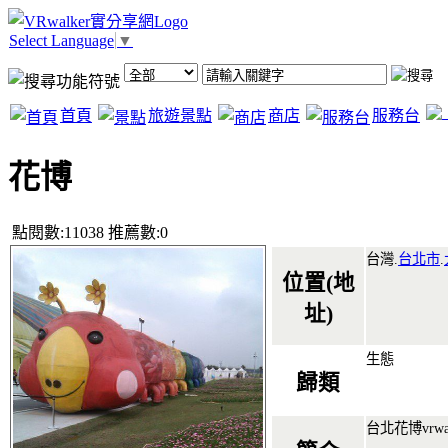
Select Language
▼
首頁
旅遊景點
商店
服務台
花博
點閱數:11038 推薦數:0
台灣.
台北市
.
位置(地
址)
生態
歸類
台北花博vrwal