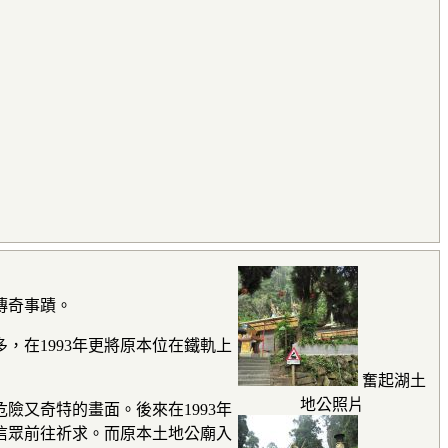
傳奇事蹟。
，在1993年更將原本位在鐵軌上
奮起湖土
地公照片
又奇特的畫面。後來在1993年
信眾前往祈求。而原本土地公廟入