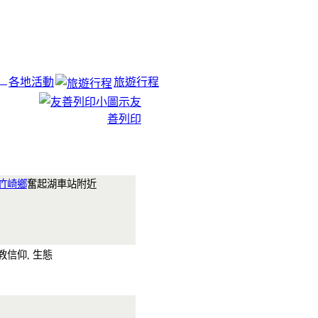
各地活動
旅遊行程
友
善列印
竹崎鄉
奮起湖車站附近
教信仰, 生態