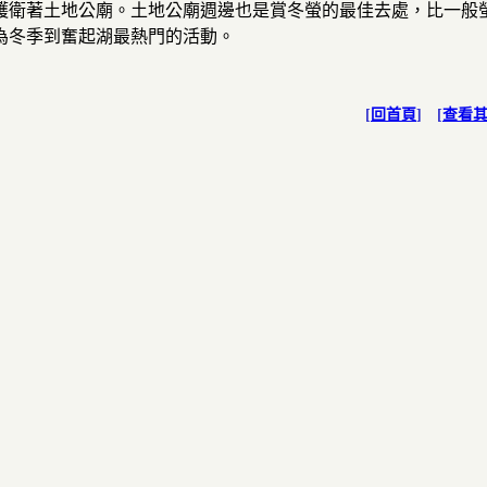
護衛著土地公廟。土地公廟週邊也是賞冬螢的最佳去處，比一般
為冬季到奮起湖最熱門的活動。
[
回首頁
] [
查看