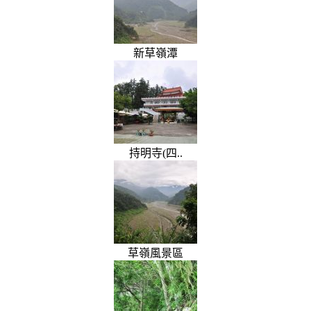
新草嶺潭
持明寺(四..
草嶺風景區