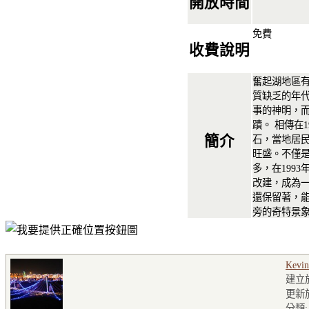
開放時間
免費
收費說明
奮起湖地區
質缺乏的年
事的神明，
蹟。 相傳在
簡介
石，當地居
旺盛。不僅
多，在199
改建，成為
還保留著，
旁的奇特景
Kevin
建立於2
更新
分類