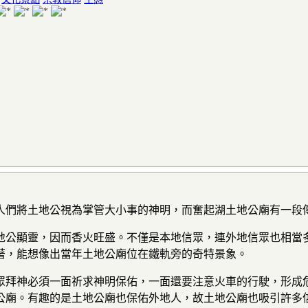
人們將土地公視為掌管大小事的神明，而奮起湖土地公廟有一段
地公顯靈，因而香火旺盛。不僅是本地信眾，連外地信眾也相當多
著，能想像出當年土地公廟位在鐵軌旁的奇特景象。
拜神必須一面祈求神明保佑，一面還要注意火車的行駛，形成危險
地公廟。有趣的是土地公廟也保佑外地人，故土地公廟也吸引許多