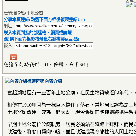
標籤:奮起湖土地公廟
分享本頁連結(點選下面方框後複製連結Url)
網址:
崁入本頁到您的部落格、網頁或論壇
(點選下面方框後按滑鼠右鍵複製html碼)
嵌入:
內容介紹
奮起湖地區有一座百年土地公廟，在民生物質缺乏的年代，
相傳在1910年因為一棵巨木擋住了落石，當地居民認為是土
土地宮廟改建，成為一間大廟，現今舊廟的階梯遺跡還保留
早期土地公廟位於鐵軌旁，居民必須站在鐵路上拜拜，而民眾
改建後，將廟口轉向90度，並且改建成現今龍柱的大間土