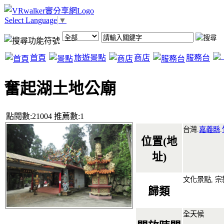
Select Language
▼
首頁
旅遊景點
商店
服務台
奮起湖土地公廟
點閱數:21004 推薦數:1
台灣.
嘉義縣
.
位置(地
址)
文化景點, 宗
歸類
全天候