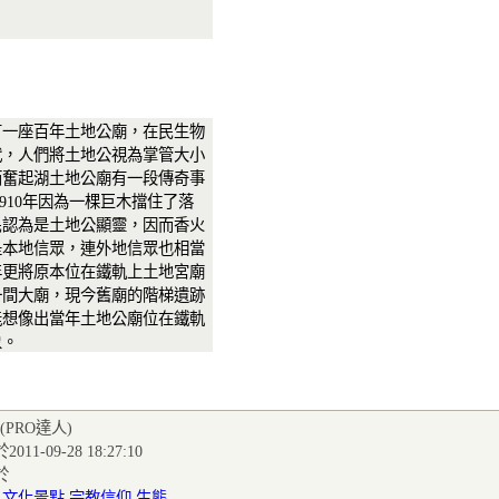
有一座百年土地公廟，在民生物
代，人們將土地公視為掌管大小
而奮起湖土地公廟有一段傳奇事
1910年因為一棵巨木擋住了落
民認為是土地公顯靈，因而香火
是本地信眾，連外地信眾也相當
3年更將原本位在鐵軌上土地宮廟
一間大廟，現今舊廟的階梯遺跡
能想像出當年土地公廟位在鐵軌
象。
(PRO達人
)
011-09-28 18:27:10
於
:
文化景點
宗教信仰
生態