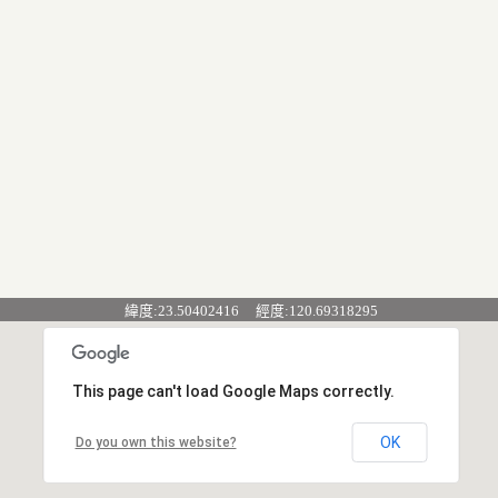
緯度:23.50402416 經度:120.69318295
This page can't load Google Maps correctly.
OK
Do you own this website?