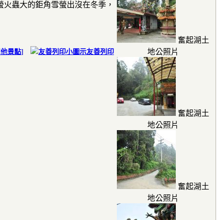
螢火蟲大的鉅角雪螢出沒在冬季，
奮起湖土
地公照片
其他景點
]
友善列印
奮起湖土
地公照片
奮起湖土
地公照片