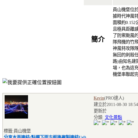
員山機堡位
據時代神風
面積約0.1
且極具距離
了防禦颱風
簡介
隊飛機的竹
神風特攻隊
無回的刺殺任
路)由知名建
場，也為這
機堡串聯起
Kevin
(PRO達人
)
建立於2011-08-30 18:54
更新於
分類:
文化景點
標籤:員山機堡
分享本頁連結(點選下面方框後複製連結Url)