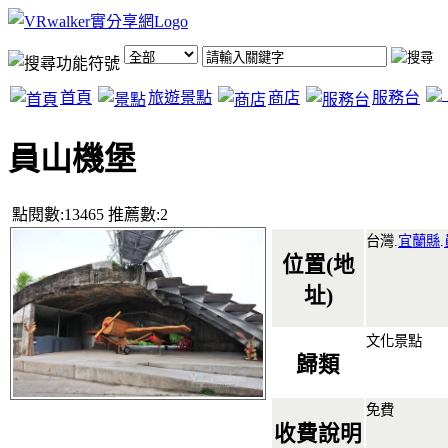
首頁
旅遊景點
商店
服務台
員山機堡
點閱數:13465 推薦數:2
台灣.
宜蘭縣
.
位置(地
址)
文化景點
歸類
免費
收費說明