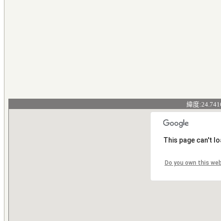
緯度:24.741
This page can't l
Do you own this we