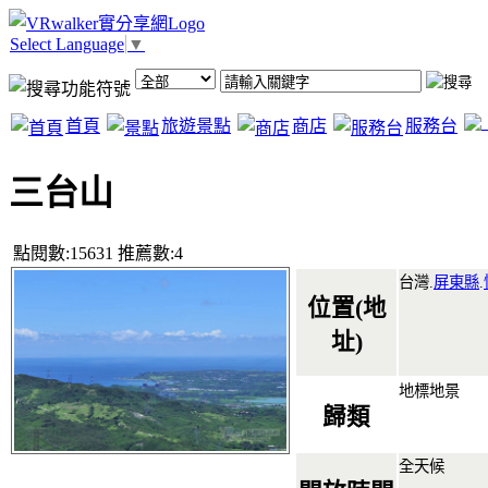
Select Language
▼
首頁
旅遊景點
商店
服務台
三台山
點閱數:15631 推薦數:4
台灣.
屏東縣
.
位置(地
址)
地標地景
歸類
全天候