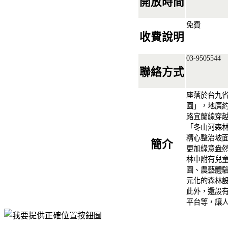
開放時間
免費
收費說明
03-9505544
聯絡方式
座落於台九省
園」，地廣約
路宜蘭線穿
「冬山河森
精心整治坡
簡介
更加綠意盎
林中附有兒
園、農藝體
元化的森林
此外，還設
平台等，讓