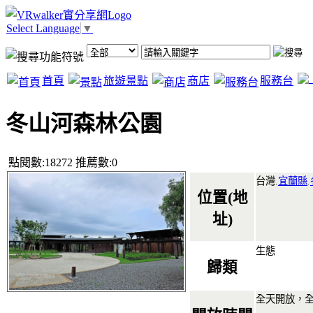
Select Language
▼
首頁
旅遊景點
商店
服務台
冬山河森林公園
點閱數:18272 推薦數:0
台灣.
宜蘭縣
.
位置(地
址)
生態
歸類
全天開放，