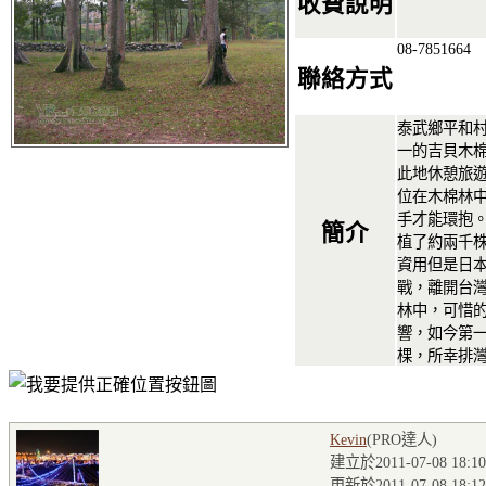
收費說明
08-7851664
聯絡方式
泰武鄉平和
一的吉貝木
此地休憩旅
位在木棉林
手才能環抱。
簡介
植了約兩千
資用但是日
戰，離開台
林中，可惜
響，如今第
棵，所幸排
Kevin
(PRO達人
)
建立於2011-07-08 18:10
更新於2011-07-08 18:12