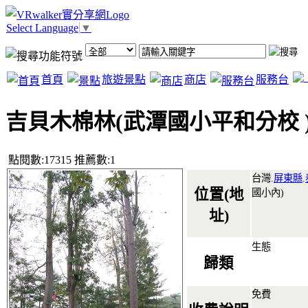
Select Language
▼
首頁
旅遊景點
商店
服務台
吉貝木棉林(武潭國小平和分校 
點閱數:17315 推薦數:1
台灣.
屏東縣
.
位置(地
國小內)
址)
生態
歸類
免費