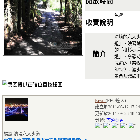
開放時間
免費
收費說明
清境的六大
道」、映著
的「柳杉步
簡介
道」、寧靜
成群的「畜
的特色，漫
景色及體驗
Kevin
(PRO達人
)
建立於2011-05-12 17:24
更新於2011-09-28 18:16
分類:
古道步道
標籤:清境六大步道