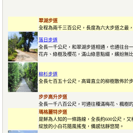
翠湖步道
全程為兩千三百公尺，長度為六大步道之最
落日步道
全長一千公尺，和翠湖步道相通，也通往台
花卉、綠樹及櫻花，滿山綠意點綴，繽紛無
柳杉步道
全長七百五十公尺，高聳直立的柳樹散佈於
步步高升步道
全長一千八百公尺，可通往種滿梅花、楓樹
瑪格麗特步道
是鮮為人知的一條路線，全長約600公尺，
綻放的小白花隨風搖曳，備感恬靜悠閒。