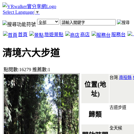
Select Language
▼
首頁
旅遊景點
商店
服務台
清境六大步道
點閱數:16279 推薦數:1
台灣.
南投縣
.
位置(地
址)
古道步道
歸類
全天候