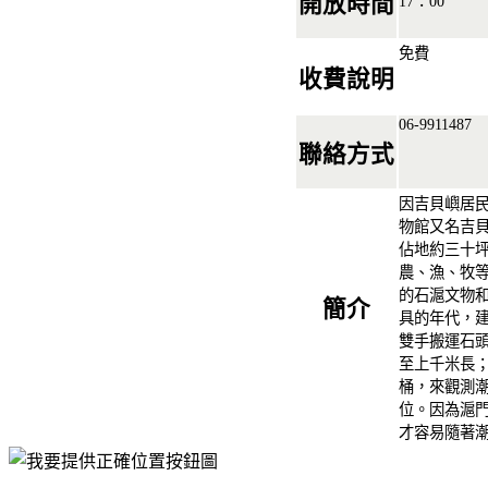
開放時間
17：00
免費
收費說明
06-9911487
聯絡方式
因吉貝嶼居
物館又名吉貝
佔地約三十
農、漁、牧
的石滬文物
簡介
具的年代，
雙手搬運石
至上千米長
桶，來觀測
位。因為滬
才容易隨著