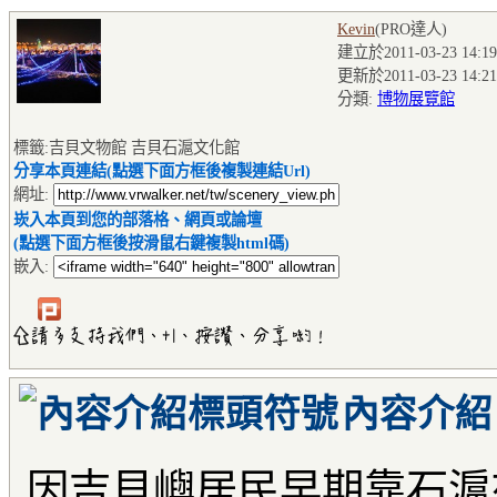
Kevin
(PRO達人
)
建立於2011-03-23 14:19
更新於2011-03-23 14:21
分類:
博物展覽館
標籤:吉貝文物館 吉貝石滬文化館
分享本頁連結(點選下面方框後複製連結Url)
網址:
崁入本頁到您的部落格、網頁或論壇
(點選下面方框後按滑鼠右鍵複製html碼)
嵌入:
內容介紹
因吉貝嶼居民早期靠石滬