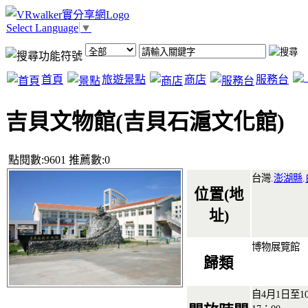
Select Language
▼
首頁
旅遊景點
商店
服務台
吉貝文物館(吉貝石滬文化館)
點閱數:9601 推薦數:0
台灣.
澎湖縣
.
位置(地
址)
博物展覽館
歸類
自4月1日至1