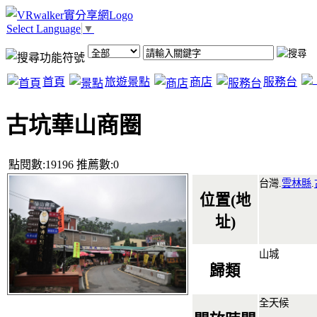
Select Language
▼
首頁
旅遊景點
商店
服務台
古坑華山商圈
點閱數:19196 推薦數:0
台灣.
雲林縣
.
位置(地
址)
山城
歸類
全天候