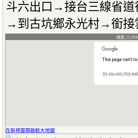
斗六出口→接台三線省道
→到古坑鄉永光村→銜接雲
緯度:23.594
This page can't l
Do you own this we
在新視窗開啟較大地圖