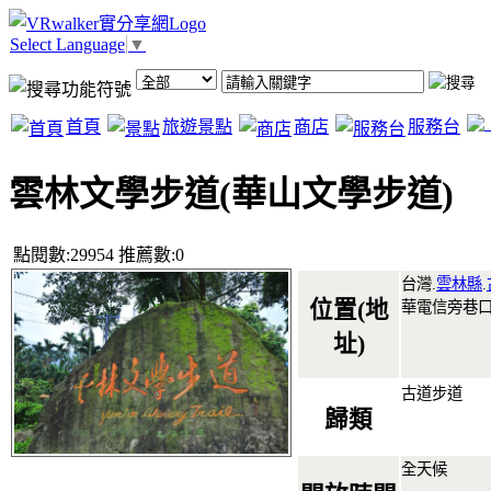
Select Language
▼
首頁
旅遊景點
商店
服務台
雲林文學步道(華山文學步道)
點閱數:29954 推薦數:0
台灣.
雲林縣
.
位置(地
華電信旁巷口
址)
古道步道
歸類
全天候