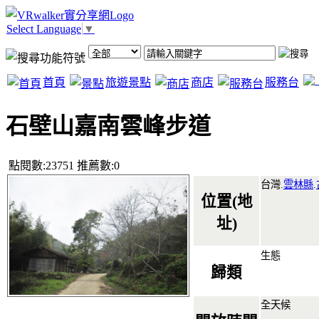
Select Language
▼
首頁
旅遊景點
商店
服務台
石壁山嘉南雲峰步道
點閱數:23751 推薦數:0
台灣.
雲林縣
.
位置(地
址)
生態
歸類
全天候