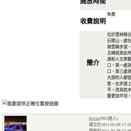
開放時間
免費
收費說明
位於雲林縣
石壁山，處
南雲峰步道
主峰就是此
源和人文景
簡介
口，第一處
口、第三處
大部的人都
登。在步道
平，改為枕
要更加平坦
Kevin
(PRO達人
)
建立於2011-02-08 17:43
更新於2011-02-08 17:48