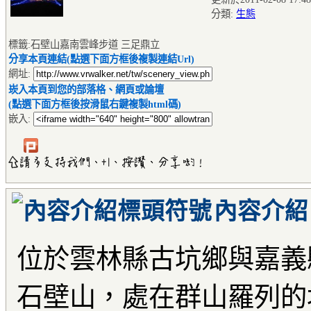
分類:
生態
標籤:石壁山嘉南雲峰步道 三足鼎立
分享本頁連結(點選下面方框後複製連結Url)
網址:
崁入本頁到您的部落格、網頁或論壇
(點選下面方框後按滑鼠右鍵複製html碼)
嵌入:
內容介紹
位於雲林縣古坑鄉與嘉義
石壁山，處在群山羅列的