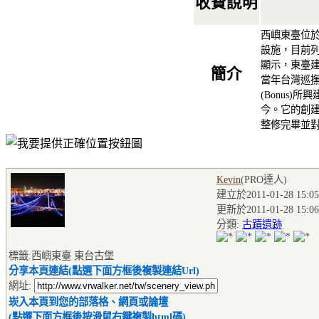
收費說明
西嶼東臺位
設施，目前
顯示，東臺建
簡介
當年台灣巡
(Bonus)所
今。它的創
整修完畢並
Kevin
(PRO達人
)
建立於2011-01-28 15:05
更新於2011-01-28 15:06
分類:
古蹟遺跡
標籤:西嶼東臺 東台古堡
分享本頁連結(點選下面方框後複製連結Url)
網址:
崁入本頁到您的部落格、網頁或論壇
(點選下面方框後按滑鼠右鍵複製html碼)