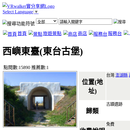
Select Language
▼
首頁
旅遊景點
商店
服務台
西嶼東臺(東台古堡)
點閱數:15890 推薦數:1
台灣.
澎湖縣
.
位置(地
址)
古蹟遺跡
歸類
免費