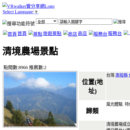
Select Language
▼
首頁
旅遊景點
商店
服務台
清境農場景點
點閱數:8966 推薦數:2
台灣.
南投縣
.
位置(地
址)
風光體驗, 特
歸類
清境農場成立