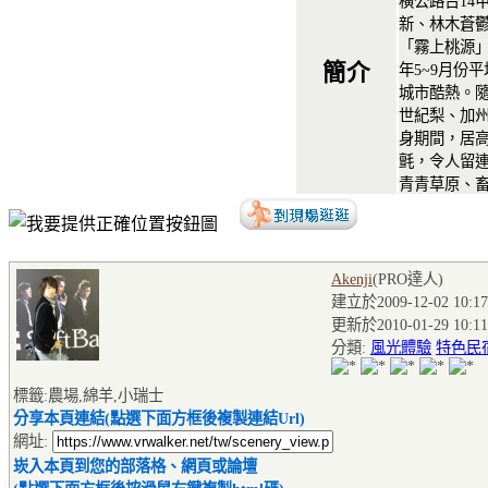
橫公路台14
新、林木蒼
「霧上桃源」
簡介
年5~9月份平
城市酷熱。
世紀梨、加
身期間，居
氈，令人留
青青草原、
Akenji
(PRO達人
)
建立於2009-12-02 10:17
更新於2010-01-29 10:11
分類:
風光體驗
特色民
標籤:農場,綿羊,小瑞士
分享本頁連結(點選下面方框後複製連結Url)
網址:
崁入本頁到您的部落格、網頁或論壇