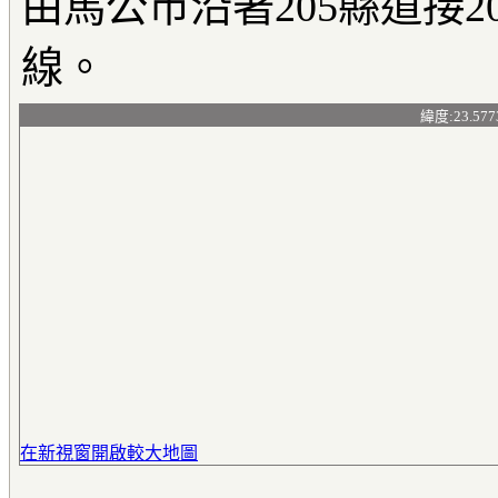
由馬公市沿著205縣道接2
線。
緯度:23.577
在新視窗開啟較大地圖