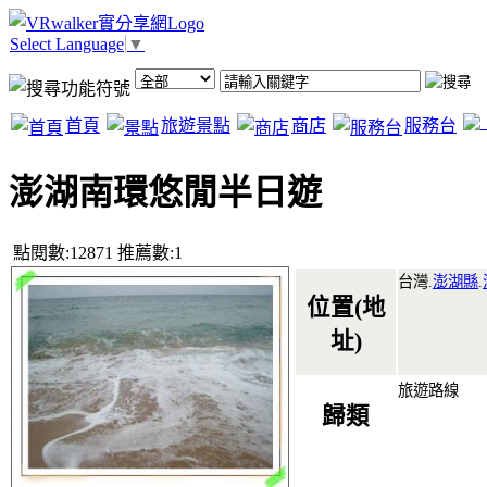
Select Language
▼
首頁
旅遊景點
商店
服務台
澎湖南環悠閒半日遊
點閱數:12871 推薦數:1
台灣.
澎湖縣
.
位置(地
址)
旅遊路線
歸類