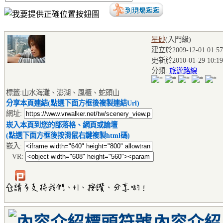
星砂
(入門級
)
建立於2009-12-01 01:57
更新於2010-01-29 10:19
分類:
旅遊路線
標籤:山水海灘、澎湖、風櫃、蛇頭山
分享本頁連結(點選下面方框後複製連結Url)
網址:
崁入本頁到您的部落格、網頁或論壇
(點選下面方框後按滑鼠右鍵複製html碼)
嵌入:
VR:
內容介紹