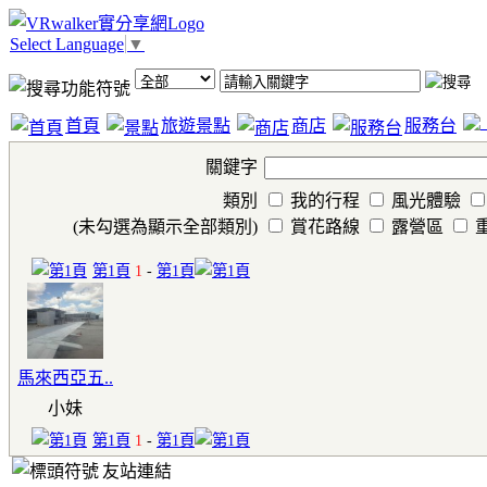
Select Language
▼
首頁
旅遊景點
商店
服務台
關鍵字
類別
我的行程
風光體驗
(未勾選為顯示全部類別)
賞花路線
露營區
第1頁
1
-
第1頁
馬來西亞五..
小妹
第1頁
1
-
第1頁
友站連結