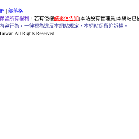
們
|
部落格
保留所有權利
，若有侵權
請來信告知
[本站設有管理員]本網站
內容行為，一律視為違反本網站規定，本網站保留追訴權。
an All Rights Reserved