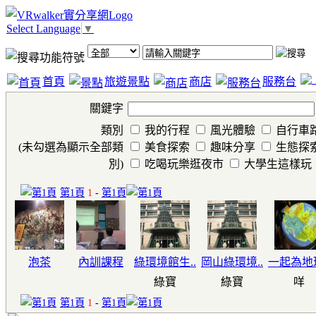
Select Language
▼
首頁
旅遊景點
商店
服務台
關鍵字
類別
我的行程
風光體驗
自行車
(未勾選為顯示全部類
美食探索
趣味分享
生態探
別)
吃喝玩樂逛夜市
大學生這樣玩
第1頁
1
-
第1頁
泡茶
內訓課程
綠環境館生..
岡山綠環境..
一起為地球
綠寶
綠寶
咩
第1頁
1
-
第1頁