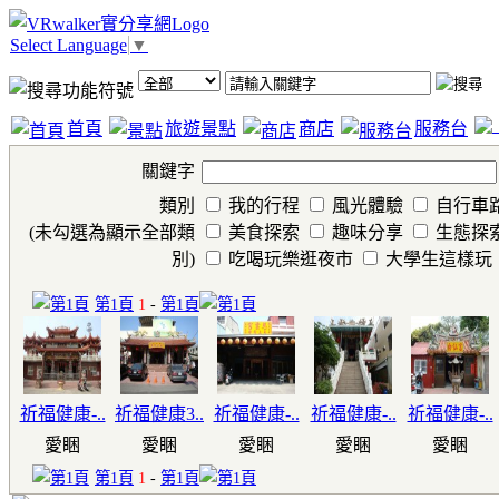
Select Language
▼
首頁
旅遊景點
商店
服務台
關鍵字
類別
我的行程
風光體驗
自行車
(未勾選為顯示全部類
美食探索
趣味分享
生態探
別)
吃喝玩樂逛夜市
大學生這樣玩
第1頁
1
-
第1頁
祈福健康-..
祈福健康3..
祈福健康-..
祈福健康-..
祈福健康-..
愛睏
愛睏
愛睏
愛睏
愛睏
第1頁
1
-
第1頁