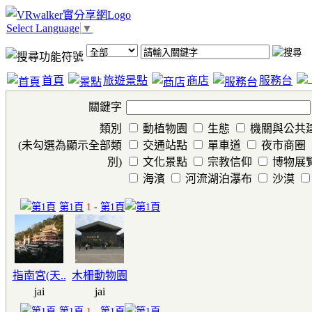
Select Language
▼
首頁
旅遊景點
商店
服務台
關鍵字
類別
動植物園
生態
機關與公共
(未勾選為顯示全部類
交通站點
單車道
夜市商圈
別)
文化景點
宗教信仰
博物展
海濱
河流湖泊瀑布
沙漠
第1頁
1
-
第1頁
指南宮(天..
木柵動物園
jai
jai
第1頁
1
-
第1頁