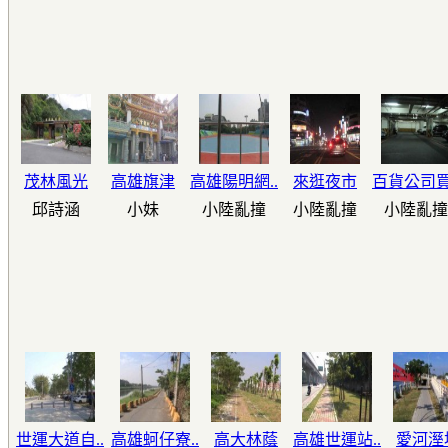
茂林風光
高雄旗津
高雄陽明網..
來逛夜市
百貨公司買.
邱詩涵
小妹
小陸亂撞
小陸亂撞
小陸亂撞
世運大道自..
高雄蚵仔寮..
高大林蔭
高雄世運站..
愛河溼