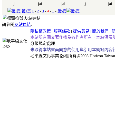
jai
jai
jai
jai
jai
第1頁
1
-
2
-
3
-
4
-
5
-
第5頁
友站連結
請參閱
友站連結
.
隱私權政策
|
服務條款
|
提供意見
|
關於我們
|
本站所有圖文著作權為各作者所有，本站保留
分級規定處理
未取得本站書面同意的使用與引用本網站內容
地平線文化事業
版權所有@2008 Horizon Taiwan Al