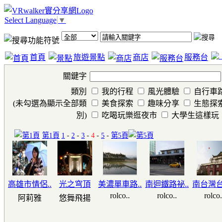
Select Language
▼
首頁
旅遊景點
商店
服務台
關鍵字
類別
我的行程
風光體驗
自行車
(未勾選為顯示全部類
美食探索
趣味分享
生態探
別)
吃喝玩樂逛夜市
大學生這樣玩
第1頁
1
-
2
-
3
-
4
-
5
-
第5頁
高雄市情侶..
光之穹頂
美濃單車路..
南迴鐵路祕..
南台灣台
rolco..
rolco..
rolco.
阿莉雅
悠舞飛揚