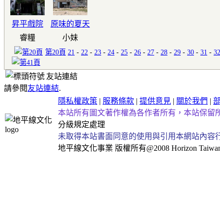
昇平戲院
原味的夏天
睿糧
小妹
第20頁
21
-
22
-
23
-
24
-
25
-
26
-
27
-
28
-
29
-
30
-
31
-
3
友站連結
請參閱
友站連結
.
隱私權政策
|
服務條款
|
提供意見
|
關於我們
|
本站所有圖文著作權為各作者所有，本站保留
分級規定處理
未取得本站書面同意的使用與引用本網站內容
地平線文化事業
版權所有@2008 Horizon Taiwan Al