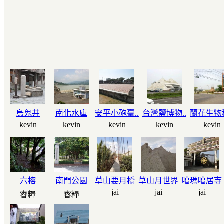
烏鬼井
南化水庫
安平小砲臺..
台灣鹽博物..
蘭花生物科
kevin
kevin
kevin
kevin
kevin
六榕
南門公園
草山要月橋
草山月世界
噶瑪噶居寺
jai
jai
jai
睿糧
睿糧