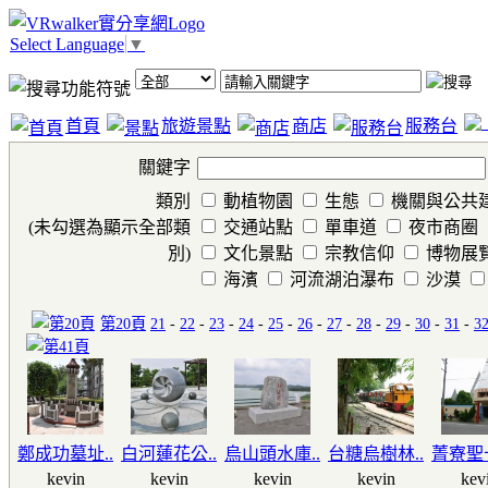
Select Language
▼
首頁
旅遊景點
商店
服務台
關鍵字
類別
動植物園
生態
機關與公共
(未勾選為顯示全部類
交通站點
單車道
夜市商圈
別)
文化景點
宗教信仰
博物展
海濱
河流湖泊瀑布
沙漠
第20頁
21
-
22
-
23
-
24
-
25
-
26
-
27
-
28
-
29
-
30
-
31
-
3
鄭成功墓址..
白河蓮花公..
烏山頭水庫..
台糖烏樹林..
菁寮聖十
kevin
kevin
kevin
kevin
kev