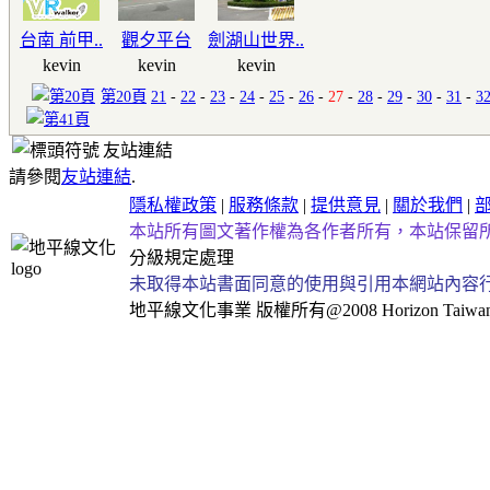
台南 前甲..
觀夕平台
劍湖山世界..
kevin
kevin
kevin
第20頁
21
-
22
-
23
-
24
-
25
-
26
-
27
-
28
-
29
-
30
-
31
-
3
友站連結
請參閱
友站連結
.
隱私權政策
|
服務條款
|
提供意見
|
關於我們
|
本站所有圖文著作權為各作者所有，本站保留
分級規定處理
未取得本站書面同意的使用與引用本網站內容
地平線文化事業
版權所有@2008 Horizon Taiwan Al