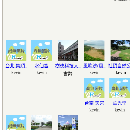
台北 集順..
水仙宮
樹德科技大..
風吹沙(風..
社頂自然公.
kevin
kevin
kevin
kevin
書羚
台南 天宮
華光堂
kevin
kevin