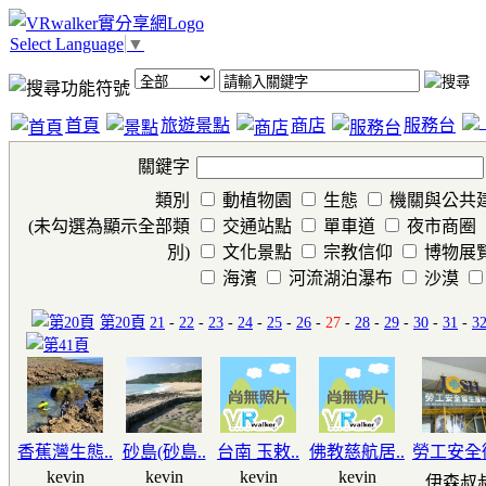
Select Language
▼
首頁
旅遊景點
商店
服務台
關鍵字
類別
動植物園
生態
機關與公共
(未勾選為顯示全部類
交通站點
單車道
夜市商圈
別)
文化景點
宗教信仰
博物展
海濱
河流湖泊瀑布
沙漠
第20頁
21
-
22
-
23
-
24
-
25
-
26
-
27
-
28
-
29
-
30
-
31
-
3
香蕉灣生態..
砂島(砂島..
台南 玉敕..
佛教慈航居..
勞工安全衛
kevin
kevin
kevin
kevin
伊森叔