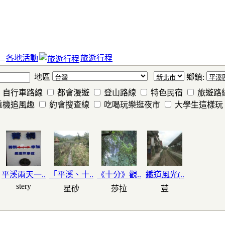
各地活動
旅遊行程
地區
鄉鎮:
自行車路線
都會漫遊
登山路線
特色民宿
旅遊路
重機追風趣
約會搜查線
吃喝玩樂逛夜市
大學生這樣玩
平溪兩天一..
「平溪、十..
《十分》觀..
鐵道風光(..
stery
星砂
莎拉
荳