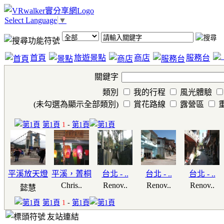
Select Language
▼
首頁
旅遊景點
商店
服務台
關鍵字
類別
我的行程
風光體驗
(未勾選為顯示全部類別)
賞花路線
露營區
第1頁
1
-
第1頁
平溪放天燈
平溪，菁桐
台北 - ..
台北 - ..
台北 - ..
Chris..
Renov..
Renov..
Renov..
懿慧
第1頁
1
-
第1頁
友站連結