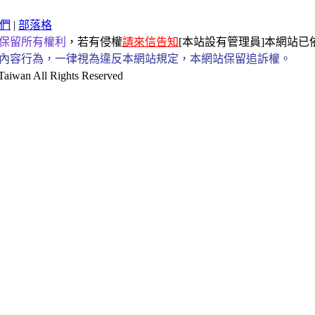
們
|
部落格
保留所有權利
，若有侵權
請來信告知
[本站設有管理員]本網站
內容行為，一律視為違反本網站規定，本網站保留追訴權。
an All Rights Reserved