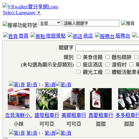
Select Language
▼
首頁
旅遊景點
商店
服務台
關鍵字
類別
美食佳餚
麵包糕餅
(未勾選為顯示全部類別)
飯店酒店
渡假村
觀光工廠
體驗活動業
第1頁
1
-
第1頁
吉貝海鮮小..
盛發租車行
美卿租車行
真愛租車行
多多租車行.
小妹
可可亞
可可亞
甜甜
甜甜
第1頁
1
-
第1頁