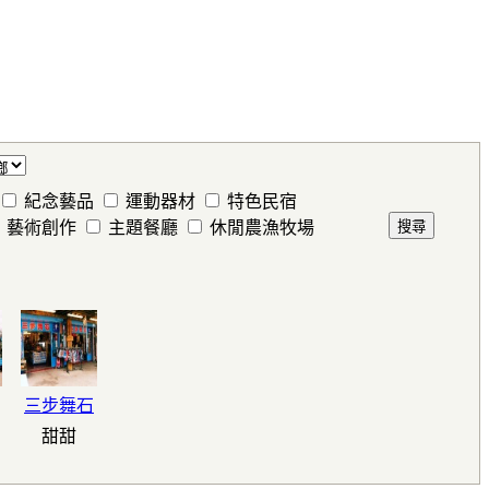
紀念藝品
運動器材
特色民宿
藝術創作
主題餐廳
休閒農漁牧場
三步舞石
甜甜