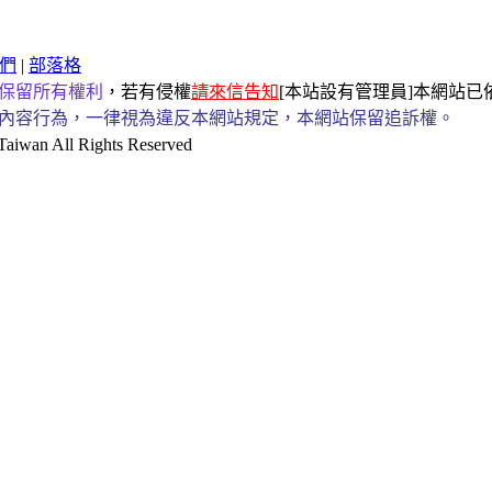
們
|
部落格
保留所有權利
，若有侵權
請來信告知
[本站設有管理員]本網站
內容行為，一律視為違反本網站規定，本網站保留追訴權。
an All Rights Reserved