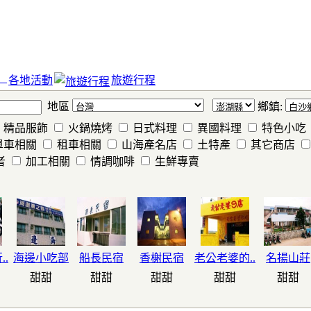
各地活動
旅遊行程
地區
鄉鎮:
精品服飾
火鍋燒烤
日式料理
異國料理
特色小吃
單車相關
租車相關
山海產名店
土特產
其它商店
者
加工相關
情調咖啡
生鮮專賣
.
海邊小吃部
船長民宿
香榭民宿
老公老婆的..
名揚山莊
甜甜
甜甜
甜甜
甜甜
甜甜