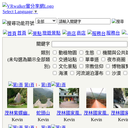
Select Language
▼
首頁
旅遊景點
商店
服務台
關鍵字
類別
動植物園
生態
機關與公共
(未勾選為顯示全部類
交通站點
單車道
夜市商圈
別)
文化景點
宗教信仰
博物展
海濱
河流湖泊瀑布
沙漠
第1頁
1
-
第1頁
茂林紫蝶幽..
蛇頭山
茂林國家風..
茂林國家風..
茂林國家
Kevin
Kevin
Kevin
Kevin
Kevi
第1頁
1
-
第1頁