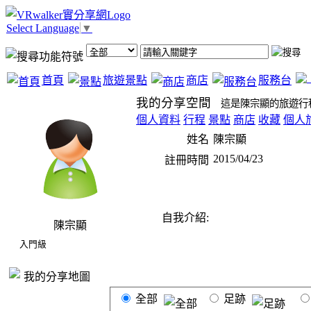
Select Language
▼
首頁
旅遊景點
商店
服務台
我的分享空間
這是陳宗顯的旅遊行
個人資料
行程
景點
商店
收藏
個人
姓名
陳宗顯
2015/04/23
註冊時間
自我介紹:
陳宗顯
入門級
我的分享地圖
全部
足跡