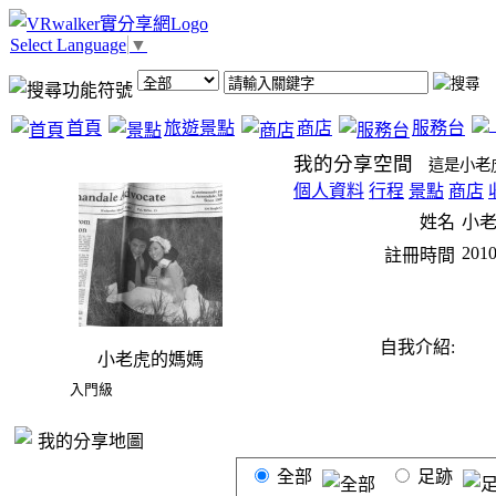
Select Language
▼
首頁
旅遊景點
商店
服務台
我的分享空間
這是小老
個人資料
行程
景點
商店
姓名
小
2010
註冊時間
自我介紹:
小老虎的媽媽
入門級
我的分享地圖
全部
足跡