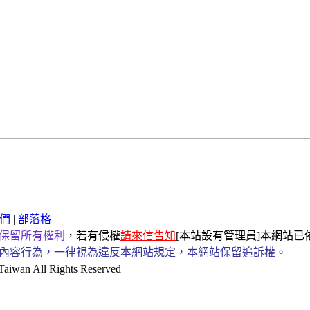
們
|
部落格
保留所有權利
，若有侵權
請來信告知
[本站設有管理員]本網站
內容行為，一律視為違反本網站規定，本網站保留追訴權。
an All Rights Reserved