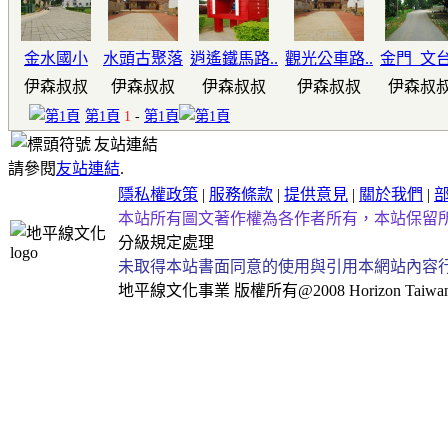
金水國小
水頭古聚落
逍遙鐵馬路..
觀光公車路..
金門_文台
伊森叔叔
伊森叔叔
伊森叔叔
伊森叔叔
伊森叔
第1頁
1
-
第1頁
友站連結
請參閱
友站連結
.
隱私權政策
|
服務條款
|
提供意見
|
關於我們
|
本站所有圖文著作權為各作者所有，本站保留
分級規定處理
未取得本站書面同意的使用與引用本網站內容
地平線文化事業
版權所有@2008 Horizon Taiwan Al