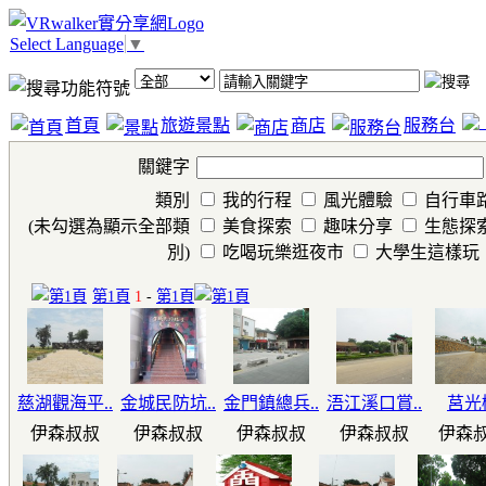
Select Language
▼
首頁
旅遊景點
商店
服務台
關鍵字
類別
我的行程
風光體驗
自行車
(未勾選為顯示全部類
美食探索
趣味分享
生態探
別)
吃喝玩樂逛夜市
大學生這樣玩
第1頁
1
-
第1頁
慈湖觀海平..
金城民防坑..
金門鎮總兵..
浯江溪口賞..
莒光
伊森叔叔
伊森叔叔
伊森叔叔
伊森叔叔
伊森