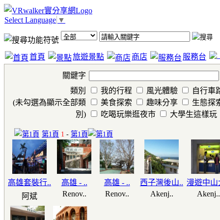
Select Language
▼
首頁
旅遊景點
商店
服務台
關鍵字
類別
我的行程
風光體驗
自行車
(未勾選為顯示全部類
美食探索
趣味分享
生態探
別)
吃喝玩樂逛夜市
大學生這樣玩
第1頁
1
-
第1頁
高雄套裝行..
高雄 - ..
高雄 - ..
西子灣後山..
漫遊中山大
Renov..
Renov..
Akenj..
Akenj..
阿斌