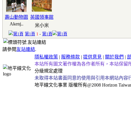
壽山動物園
英國領事館
Akenj..
米小米
第1頁
1
-
第1頁
友站連結
請參閱
友站連結
.
隱私權政策
|
服務條款
|
提供意見
|
關於我們
|
本站所有圖文著作權為各作者所有，本站保留
分級規定處理
未取得本站書面同意的使用與引用本網站內容
地平線文化事業
版權所有@2008 Horizon Taiwan Al