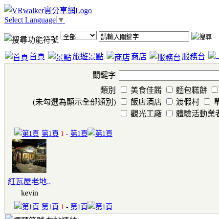
Select Language
▼
首頁
旅遊景點
商店
服務台
關鍵字
類別
美食佳餚
麵包糕餅
(未勾選為顯示全部類別)
飯店酒店
渡假村
觀光工廠
體驗活動業
第1頁
1
-
第1頁
紅瓦屋老地..
kevin
第1頁
1
-
第1頁