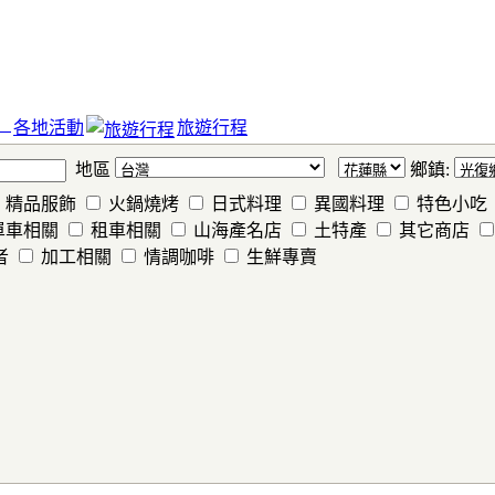
各地活動
旅遊行程
地區
鄉鎮:
精品服飾
火鍋燒烤
日式料理
異國料理
特色小吃
單車相關
租車相關
山海產名店
土特產
其它商店
者
加工相關
情調咖啡
生鮮專賣