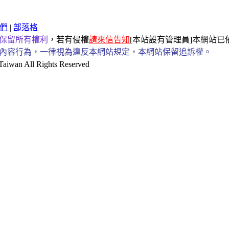
們
|
部落格
保留所有權利
，若有侵權
請來信告知
[本站設有管理員]本網站
內容行為，一律視為違反本網站規定，本網站保留追訴權。
an All Rights Reserved