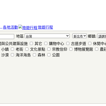
各地活動
旅遊行程
地區
鄉鎮:
關與公共建築設施
其它
購物中心
古道步道
休閒中
小鎮
老街
文化景點
宗教信仰
博物展覽館
農
沙漠
海洋海島
森林
公園