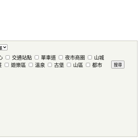
心
交通站點
單車道
夜市商圈
山城
莊
遊樂區
溫泉
古堡
山區
都市