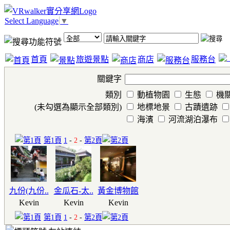
Select Language
▼
首頁
旅遊景點
商店
服務台
關鍵字
類別
動植物園
生態
機
(未勾選為顯示全部類別)
地標地景
古蹟遺跡
海濱
河流湖泊瀑布
第1頁
1
-
2
-
第2頁
九份(九份..
金瓜石-太..
黃金博物館
Kevin
Kevin
Kevin
第1頁
1
-
2
-
第2頁