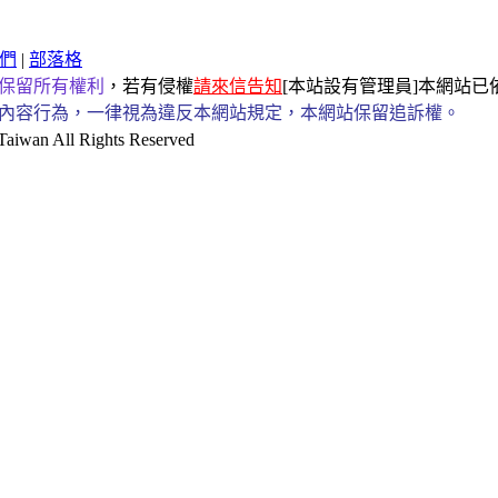
們
|
部落格
保留所有權利
，若有侵權
請來信告知
[本站設有管理員]本網站
內容行為，一律視為違反本網站規定，本網站保留追訴權。
an All Rights Reserved