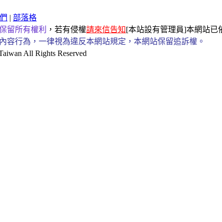
們
|
部落格
保留所有權利
，若有侵權
請來信告知
[本站設有管理員]本網站
內容行為，一律視為違反本網站規定，本網站保留追訴權。
an All Rights Reserved