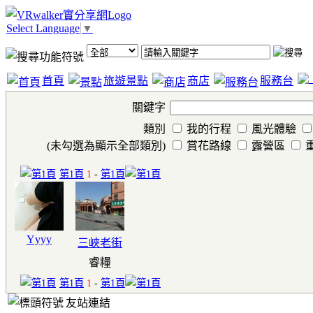
Select Language
▼
首頁
旅遊景點
商店
服務台
關鍵字
類別
我的行程
風光體驗
(未勾選為顯示全部類別)
賞花路線
露營區
第1頁
1
-
第1頁
Yyyy
三峽老街
睿糧
第1頁
1
-
第1頁
友站連結