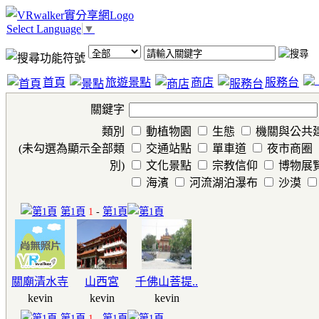
Select Language
▼
首頁
旅遊景點
商店
服務台
關鍵字
類別
動植物園
生態
機關與公共
(未勾選為顯示全部類
交通站點
單車道
夜市商圈
別)
文化景點
宗教信仰
博物展
海濱
河流湖泊瀑布
沙漠
第1頁
1
-
第1頁
關廟清水寺
山西宮
千佛山菩提..
kevin
kevin
kevin
第1頁
1
-
第1頁